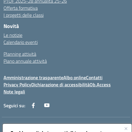
PTOF 2025-28 annualità 25-26
Offerta formativa
I progetti delle classi
Novità
Le notizie
Calendario eventi
Planning attività
Piano annuale attività
Amministrazione trasparente
Albo online
Contatti
Privacy Policy
Dichiarazione di accessibilità
Ob.Access
Note legali
Seguici su:
Indirizzo:
Via Nelson Mandela,7 - 62012 Civitanova Marche (MC)