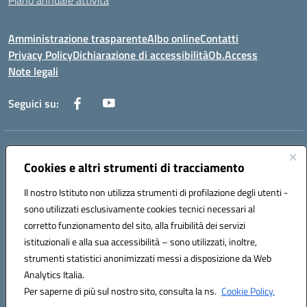
Piano annuale attività
Amministrazione trasparente
Albo online
Contatti
Privacy Policy
Dichiarazione di accessibilità
Ob.Access
Note legali
Seguici su:
Indirizzo:
Via Nelson Mandela,7 - 62012 Civitanova Marche (MC)
Centralino:
Cookies e altri strumenti di tracciamento
0733/815931 - 0733/784180
Email:
MCIS00200P@istruzione.it
Il nostro Istituto non utilizza strumenti di profilazione degli utenti -
Posta elettronica certificata (PEC):
MCIS00200P@pec.istruzione.it
sono utilizzati esclusivamente cookies tecnici necessari al
Codice fiscale: 80006860433
corretto funzionamento del sito, alla fruibilità dei servizi
Codice meccanografico:
MCIS00200P
istituzionali e alla sua accessibilità – sono utilizzati, inoltre,
strumenti statistici anonimizzati messi a disposizione da Web
Analytics Italia.
Hosting & Powered by 3D Solution S.r.l.
Per saperne di più sul nostro sito, consulta la ns.
Cookie Policy.
Concept & Design by Designers Italia