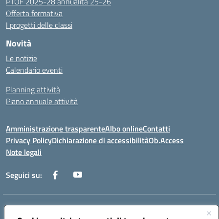
PTOF 2025-28 annualità 25-26
Offerta formativa
I progetti delle classi
Novità
Le notizie
Calendario eventi
Planning attività
Piano annuale attività
Amministrazione trasparente
Albo online
Contatti
Privacy Policy
Dichiarazione di accessibilità
Ob.Access
Note legali
Seguici su:
Indirizzo:
Via Nelson Mandela,7 - 62012 Civitanova Marche (MC)