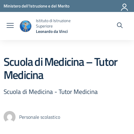
Vai ai contenuti
Vai al menu di navigazione
Vai al footer
Ministero dell'Istruzione e del Merito
Istituto di Istruzione
Superiore
Leonardo da Vinci
Scuola di Medicina – Tutor
Medicina
Scuola di Medicina - Tutor Medicina
Personale scolastico