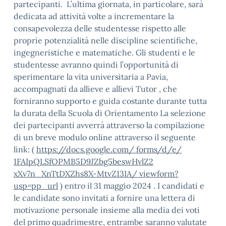
partecipanti. L’ultima giornata, in particolare, sarà
dedicata ad attività volte a incrementare la
consapevolezza delle studentesse rispetto alle
proprie potenzialità nelle discipline scientifiche,
ingegneristiche e matematiche. Gli studenti e le
studentesse avranno quindi l’opportunità di
sperimentare la vita universitaria a Pavia,
accompagnati da allieve e allievi Tutor , che
forniranno supporto e guida costante durante tutta
la durata della Scuola di Orientamento La selezione
dei partecipanti avverrà attraverso la compilazione
di un breve modulo online attraverso il seguente
link: (
https://docs.google.com/ forms/d/e/
1FAIpQLSfOPMB5D9JZbg5beswHvlZ2
xXv7n_XnTtDXZhs8X-MtvZ13IA/ viewform?
usp=pp_url
) entro il 31 maggio 2024 . I candidati e
le candidate sono invitati a fornire una lettera di
motivazione personale insieme alla media dei voti
del primo quadrimestre, entrambe saranno valutate