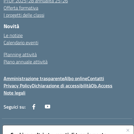
PTOF 2025-28 annualità 25-26
Offerta formativa
I progetti delle classi
Novità
Le notizie
Calendario eventi
Planning attività
Piano annuale attività
Amministrazione trasparente
Albo online
Contatti
Privacy Policy
Dichiarazione di accessibilità
Ob.Access
Note legali
Seguici su:
Indirizzo:
Via Nelson Mandela,7 - 62012 Civitanova Marche (MC)
Centralino:
0733/815931 - 0733/784180