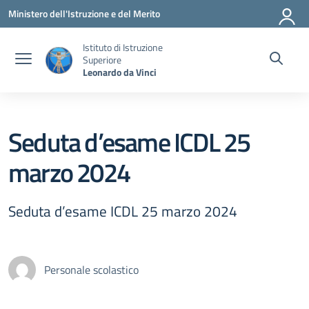
Vai ai contenuti
Vai al menu di navigazione
Vai al footer
Ministero dell'Istruzione e del Merito
Istituto di Istruzione
Superiore
Leonardo da Vinci
Seduta d’esame ICDL 25
marzo 2024
Seduta d’esame ICDL 25 marzo 2024
Personale scolastico