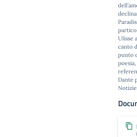
dell’am
declina
Paradis
partico
Ulisse 
canto d
punto d
poesia,
referen
Dante p
Notizie
Docu