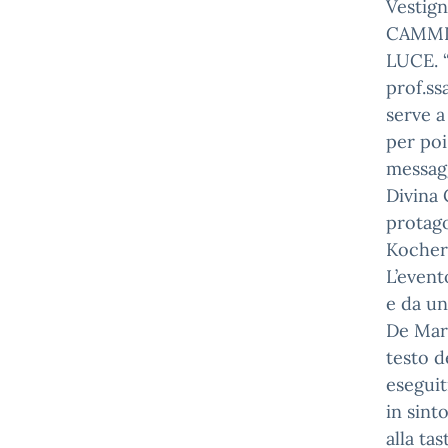
Vestign
CAMMI
LUCE. “
prof.ss
serve a
per poi
messagg
Divina 
protago
Kocherg
L’event
e da un
De Marc
testo d
eseguit
in sint
alla ta