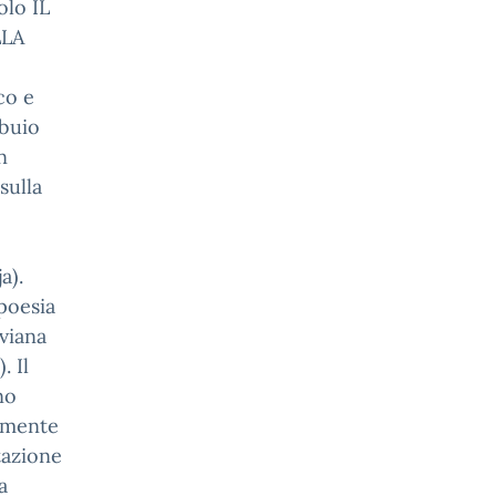
olo IL
LLA
co e
 buio
n
sulla
a).
 poesia
iviana
. Il
no
camente
tazione
a