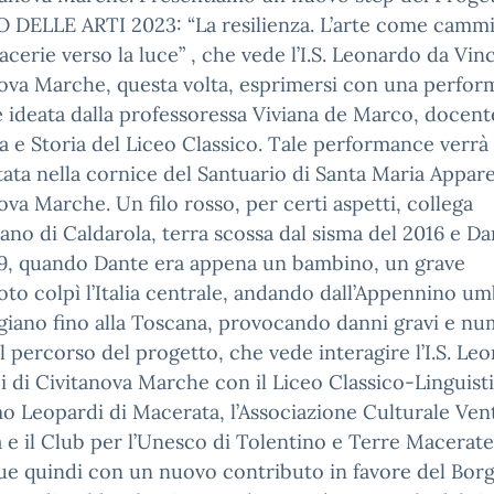
O DELLE ARTI 2023: “La resilienza. L’arte come camm
acerie verso la luce” , che vede l’I.S. Leonardo da Vinc
ova Marche, questa volta, esprimersi con una perfo
e ideata dalla professoressa Viviana de Marco, docent
ia e Storia del Liceo Classico. Tale performance verrà
ata nella cornice del Santuario di Santa Maria Appare
ova Marche. Un filo rosso, per certi aspetti, collega
ano di Caldarola, terra scossa dal sisma del 2016 e Da
79, quando Dante era appena un bambino, un grave
to colpì l’Italia centrale, andando dall’Appennino u
iano fino alla Toscana, provocando danni gravi e nu
Il percorso del progetto, che vede interagire l’I.S. Le
i di Civitanova Marche con il Liceo Classico-Linguist
 Leopardi di Macerata, l’Associazione Culturale Vent
 e il Club per l’Unesco di Tolentino e Terre Macerate
e quindi con un nuovo contributo in favore del Borg