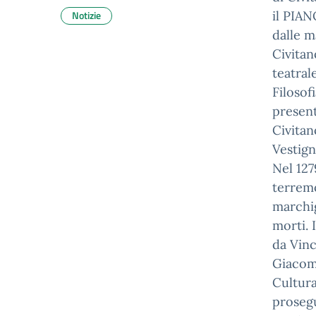
Notizie
il PIAN
dalle m
Civitan
teatral
Filosof
present
Civitan
Vestign
Nel 12
terremo
marchig
morti. 
da Vinc
Giacomo
Cultura
prosegu