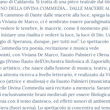
ano di Caldarola. Si tratta di una pièce teatrale dal tit
NO DELLA DIVINA COMMEDIA… DALLE MACERIE A
Il cammino di Dante dalle macerie alla luce, spiega la
a Viviana de Marco, ci è sembrato essere paradigmati
 vedere le tenebre, le macerie, come il momento più
 iniziare una risalita e vedere la luce, la luce di Dio. U
io di Speranza, dunque, per tutti noi”. Lo spettacolo 
Commedia tra poesia, recitazione e musica vede
nisti, con Viviana De Marco, Fausto Palmieri e Olena
a (Primo flauto dell’Orchestra Sinfonica di Zaporidhj
o artistico, che nasce dalla fusione di musica, teatro,
a attenta ricerca a livello letterario, è realizzato da V
o (attrice e studiosa) e da Fausto Palmieri (musicista)
elle Divina Commedia sarà recitato a memoria. Saran
i esclusivamente brani medievali per essere filologi
onia con il testo dantesco, ed effetti sonori di ambien
stiera (fuori scena). Lo spettacolo si concentra sul tem