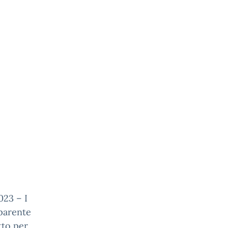
023 – I
pparente
tto per