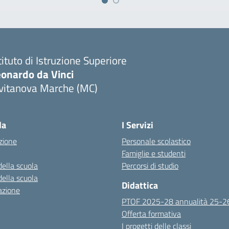
tituto di Istruzione Superiore
eonardo da Vinci
ivitanova Marche (MC)
Visita la pagina iniziale della scuola
la
I Servizi
zione
Personale scolastico
Famiglie e studenti
della scuola
Percorsi di studio
della scuola
Didattica
azione
PTOF 2025-28 annualità 25-2
Offerta formativa
I progetti delle classi