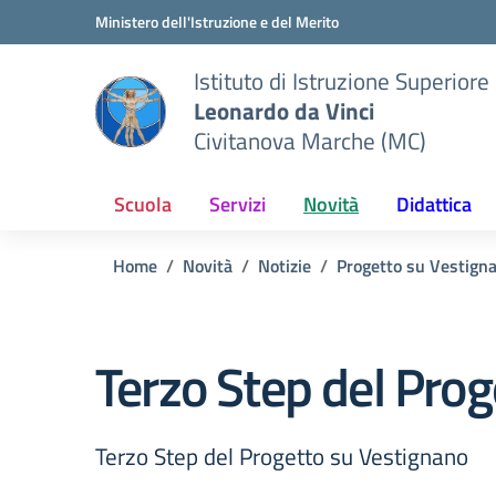
Vai ai contenuti
Vai al menu di navigazione
Vai al footer
Ministero dell'Istruzione e del Merito
Istituto di Istruzione Superiore
Leonardo da Vinci
Civitanova Marche (MC)
Scuola
Servizi
Novità
Didattica
Home
Novità
Notizie
Progetto su Vestign
Terzo Step del Pro
Terzo Step del Progetto su Vestignano