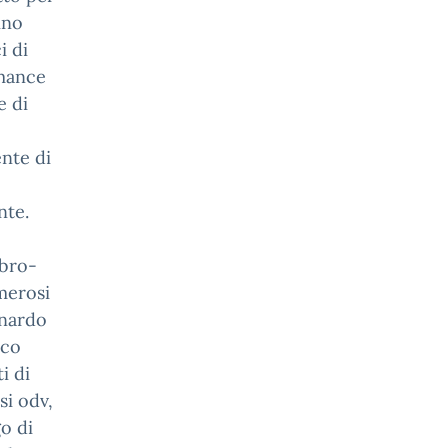
ino
i di
rmance
e di
nte di
nte.
mbro-
merosi
onardo
ico
i di
si odv,
o di