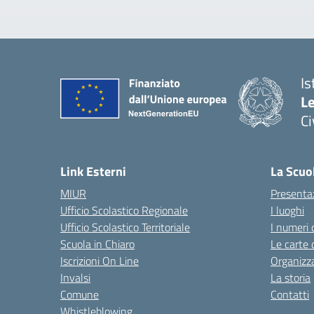
Is
L
C
— 
Link Esterni
La Scuo
MIUR
Presenta
Ufficio Scolastico Regionale
I luoghi
Ufficio Scolastico Territoriale
I numeri 
Scuola in Chiaro
Le carte 
Iscrizioni On Line
Organizz
Invalsi
La storia
Comune
Contatti
Whistleblowing