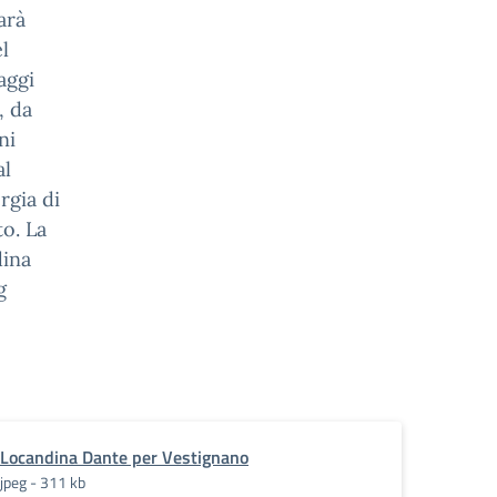
arà
l
aggi
, da
ni
al
rgia di
to. La
dina
g
Locandina Dante per Vestignano
jpeg - 311 kb