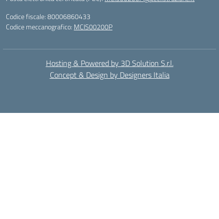
Codice fiscale: 80006860433
Codice meccanografico:
MCIS00200P
Hosting & Powered by 3D Solution S.r.l.
Concept & Design by Designers Italia