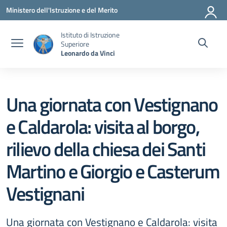
Vai ai contenuti
Vai al menu di navigazione
Vai al footer
Ministero dell'Istruzione e del Merito
Istituto di Istruzione
Superiore
Leonardo da Vinci
Una giornata con Vestignano
e Caldarola: visita al borgo,
rilievo della chiesa dei Santi
Martino e Giorgio e Casterum
Vestignani
Una giornata con Vestignano e Caldarola: visita