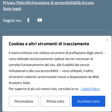
Privacy Policy
Dichiarazione di accessibilità
Ob.Access
Note legali
Seguici su:
Indirizzo:
Via Nelson Mandela,7 - 62012 Civitanova Marche (MC)
Centralino:
Cookies e altri strumenti di tracciamento
0733/815931 - 0733/784180
Email:
MCIS00200P@istruzione.it
Il nostro Istituto non utilizza strumenti di profilazione degli utenti -
Posta elettronica certificata (PEC):
MCIS00200P@pec.istruzione.it
sono utilizzati esclusivamente cookies tecnici necessari al
Codice fiscale: 80006860433
corretto funzionamento del sito, alla fruibilità dei servizi
Codice meccanografico:
MCIS00200P
istituzionali e alla sua accessibilità – sono utilizzati, inoltre,
strumenti statistici anonimizzati messi a disposizione da Web
Analytics Italia.
Hosting & Powered by 3D Solution S.r.l.
Per saperne di più sul nostro sito, consulta la ns.
Cookie Policy.
Concept & Design by Designers Italia
Personalizza
Rifiuta tutto
Accettare tutto