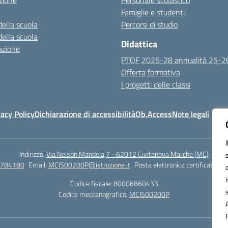
zione
Personale scolastico
Famiglie e studenti
della scuola
Percorsi di studio
della scuola
Didattica
azione
PTOF 2025-28 annualità 25-2
Offerta formativa
I progetti delle classi
vacy Policy
Dichiarazione di accessibilità
Ob.Access
Note legali
Indirizzo:
Via Nelson Mandela,7 - 62012 Civitanova Marche (MC)
/784180
Email:
MCIS00200P@istruzione.it
Posta elettronica certificata (P
Codice fiscale: 80006860433
Codice meccanografico:
MCIS00200P