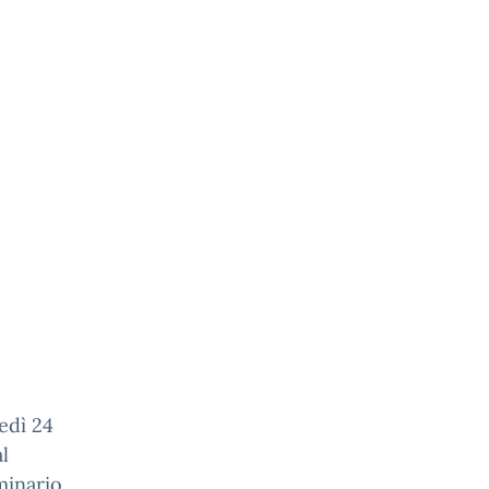
edì 24
l
minario