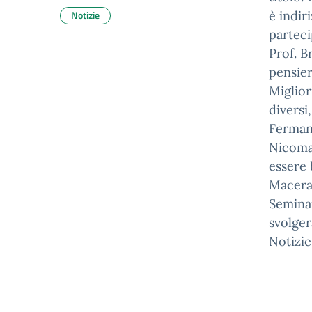
Notizie
è indir
parteci
Prof. B
pensier
Miglior
diversi
Fermani
Nicomac
essere 
Macerat
Seminar
svolger
Notizie