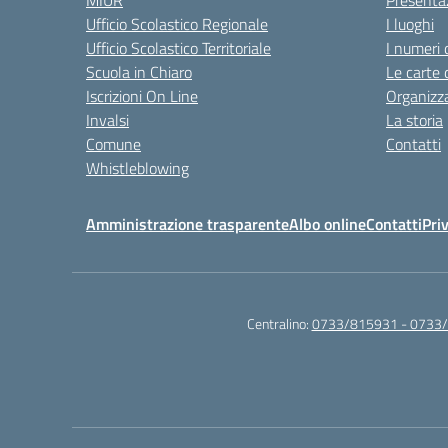
MIUR
Presenta
Ufficio Scolastico Regionale
I luoghi
Ufficio Scolastico Territoriale
I numeri 
Scuola in Chiaro
Le carte 
Iscrizioni On Line
Organizz
Invalsi
La storia
Comune
Contatti
Whistleblowing
Amministrazione trasparente
Albo online
Contatti
Pri
Centralino:
0733/815931 - 0733