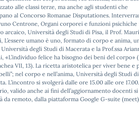
izzato alle classi terze, ma anche agli studenti che
pano al Concorso Romanae Disputationes. Interverra
runo Centrone, Organi corporei e funzioni psichiche 
o arcaico, Università degli Studi di Pisa, il Prof. Maur
i, L’essere umano è uno, formato di corpo e anima, un
, Università degli Studi di Macerata e la Prof.ssa Arian
, «L’individuo felice ha bisogno dei beni del corpo» (
hea VII, 13). La ricetta aristotelica per viver bene e 
belli”; nel corpo e nell’anima, Università degli Studi di
a. L’incontro si svolgerà dalle ore 15.00 alle ore 17.00.
io, valido anche ai fini dell’aggiornamento docenti si
à da remoto, dalla piattaforma Google G-suite (meet)