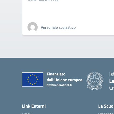
Personale scolastico
Is
L
C
— 
Link Esterni
La Scuo