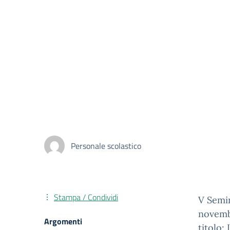
Personale scolastico
Stampa / Condividi
V Semin
novembr
Argomenti
titolo: