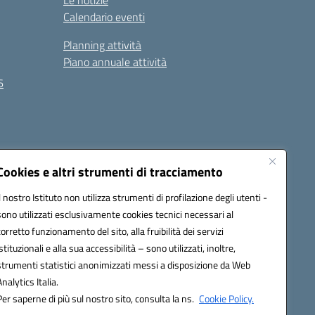
Le notizie
Calendario eventi
Planning attività
Piano annuale attività
6
Seguici su:
Cookies e altri strumenti di tracciamento
Il nostro Istituto non utilizza strumenti di profilazione degli utenti -
sono utilizzati esclusivamente cookies tecnici necessari al
EC):
MCIS00200P@pec.istruzione.it
corretto funzionamento del sito, alla fruibilità dei servizi
istituzionali e alla sua accessibilità – sono utilizzati, inoltre,
strumenti statistici anonimizzati messi a disposizione da Web
Analytics Italia.
Per saperne di più sul nostro sito, consulta la ns.
Cookie Policy.