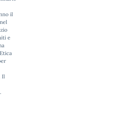
nno il
nel
izio
iti e
na
Etica
per
 Il
.