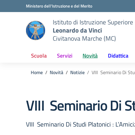
Vai ai contenuti
Vai al menu di navigazione
Vai al footer
Ministero dell'Istruzione e del Merito
Istituto di Istruzione Superiore
Leonardo da Vinci
Civitanova Marche (MC)
Scuola
Servizi
Novità
Didattica
Home
Novità
Notizie
VIII Seminario Di Stud
VIII Seminario Di St
VIII Seminario Di Studi Platonici : L’Amici