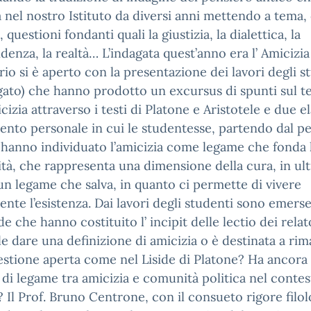
 nel nostro Istituto da diversi anni mettendo a tema, 
, questioni fondanti quali la giustizia, la dialettica, la
denza, la realtà… L’indagata quest’anno era l’ Amicizia .
io si è aperto con la presentazione dei lavori degli s
egato) che hanno prodotto un excursus di spunti sul 
icizia attraverso i testi di Platone e Aristotele e due e
cento personale in cui le studentesse, partendo dal p
 hanno individuato l’amicizia come legame che fonda 
à, che rappresenta una dimensione della cura, in ul
 un legame che salva, in quanto ci permette di vivere
nte l’esistenza. Dai lavori degli studenti sono emers
 che hanno costituito l’ incipit delle lectio dei relato
le dare una definizione di amicizia o è destinata a ri
stione aperta come nel Liside di Platone? Ha ancora
 di legame tra amicizia e comunità politica nel conte
? Il Prof. Bruno Centrone, con il consueto rigore filol