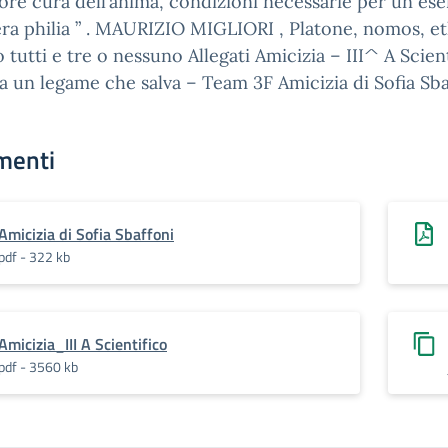
iore cura dell’anima, condizioni necessarie per un ese
era philia ” . MAURIZIO MIGLIORI , Platone, nomos, et
 o tutti e tre o nessuno Allegati Amicizia – III^ A Scien
a un legame che salva – Team 3F Amicizia di Sofia Sba
menti
Amicizia di Sofia Sbaffoni
pdf - 322 kb
Amicizia_III A Scientifico
pdf - 3560 kb