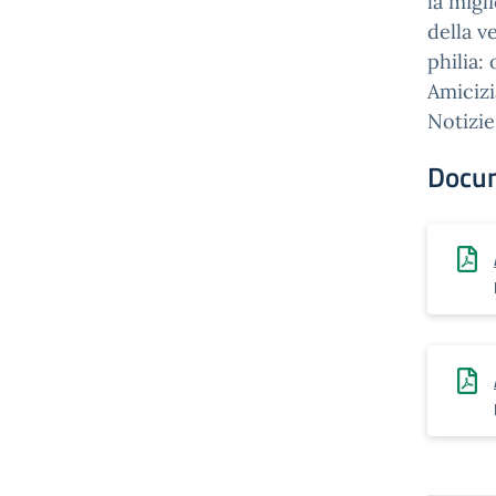
la migl
della v
philia:
Amicizi
Notizie
Docu