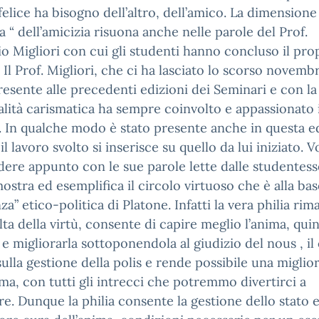
felice ha bisogno dell’altro, dell’amico. La dimensione
ca “ dell’amicizia risuona anche nelle parole del Prof.
o Migliori con cui gli studenti hanno concluso il pro
. Il Prof. Migliori, che ci ha lasciato lo scorso novemb
resente alle precedenti edizioni dei Seminari e con la
lità carismatica ha sempre coinvolto e appassionato 
. In qualche modo è stato presente anche in questa e
il lavoro svolto si inserisce su quello da lui iniziato. 
ere appunto con le sue parole lette dalle studentesse
mostra ed esemplifica il circolo virtuoso che è alla bas
za” etico-politica di Platone. Infatti la vera philia ri
elta della virtù, consente di capire meglio l’anima, quin
 e migliorarla sottoponendola al giudizio del nous , il
 sulla gestione della polis e rende possibile una miglio
ima, con tutti gli intrecci che potremmo divertirci a
re. Dunque la philia consente la gestione dello stato 