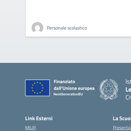
Personale scolastico
Is
L
C
— 
Link Esterni
La Scuo
MIUR
Presenta