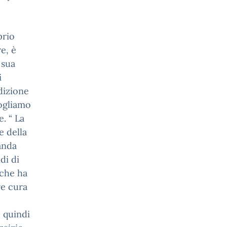
prio
re, è
 sua
i
dizione
Vogliamo
. “ La
e della
manda
di di
 che ha
re cura
e quindi