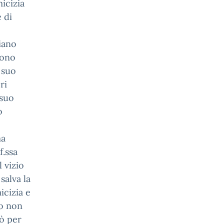
icizia
 di
o
iano
vono
 suo
ri
 suo
o
ma
f.ssa
 vizio
salva la
icizia e
no non
iò per