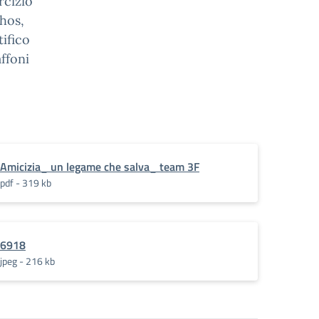
rcizio
hos,
tifico
ffoni
Amicizia_ un legame che salva_ team 3F
pdf - 319 kb
6918
jpeg - 216 kb