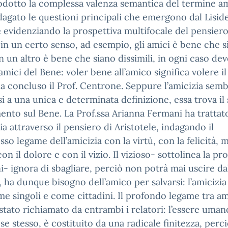
odotto la complessa valenza semantica del termine am
dagato le questioni principali che emergono dal Liside
 evidenziando la prospettiva multifocale del pensier
 in un certo senso, ad esempio, gli amici è bene che s
 in un altro è bene che siano dissimili, in ogni caso de
amici del Bene: voler bene all’amico significa volere il
a concluso il Prof. Centrone. Seppure l’amicizia semb
si a una unica e determinata definizione, essa trova il
nto sul Bene. La Prof.ssa Arianna Fermani ha trattat
zia attraverso il pensiero di Aristotele, indagando il
so legame dell’amicizia con la virtù, con la felicità, 
on il dolore e con il vizio. Il vizioso- sottolinea la pro
- ignora di sbagliare, perciò non potrà mai uscire dal
, ha dunque bisogno dell’amico per salvarsi: l’amicizia 
me singoli e come cittadini. Il profondo legame tra am
 stato richiamato da entrambi i relatori: l’essere uma
 se stesso, è costituito da una radicale finitezza, perc