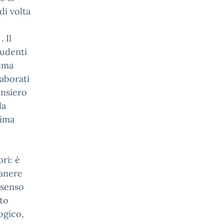
di volta
 Il
tudenti
tema
laborati
ensiero
la
tima
e
ri: è
manere
 senso
sto
ogico,