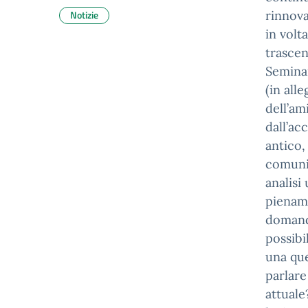
Notizie
rinnova
in volta
trascen
Seminar
(in all
dell’am
dall’ac
antico,
comunit
analisi
piename
domande
possibi
una que
parlare
attuale