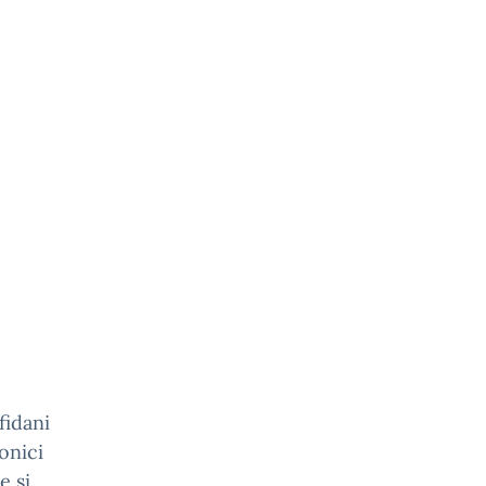
fidani
onici
e si