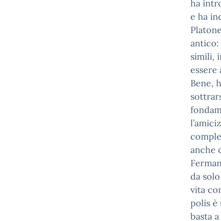
ha intr
e ha in
Platone
antico:
simili,
essere 
Bene, h
sottrar
fondame
l’amici
comples
anche c
Fermani
da solo
vita co
polis è
basta a