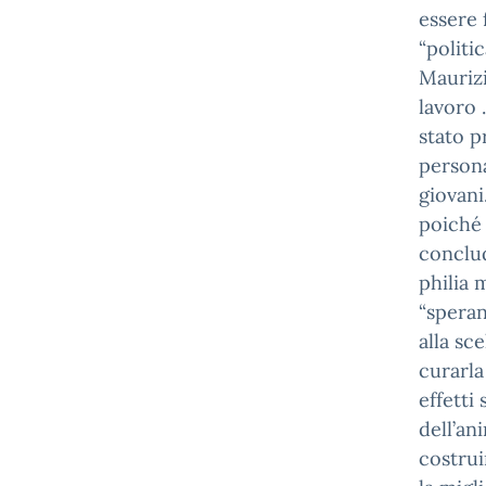
essere 
“politi
Maurizi
lavoro 
stato p
persona
giovani
poiché 
conclud
philia 
“speran
alla sc
curarla
effetti
dell’an
costrui