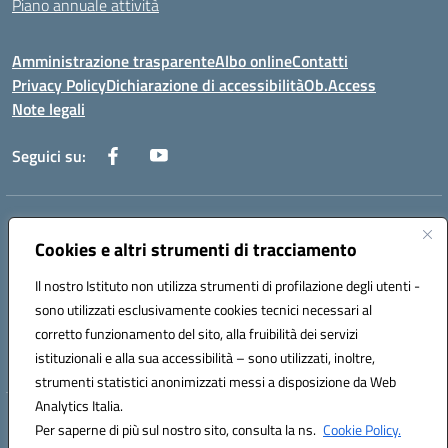
Piano annuale attività
Amministrazione trasparente
Albo online
Contatti
Privacy Policy
Dichiarazione di accessibilità
Ob.Access
Note legali
Seguici su:
Indirizzo:
Via Nelson Mandela,7 - 62012 Civitanova Marche (MC)
Centralino:
Cookies e altri strumenti di tracciamento
0733/815931 - 0733/784180
Email:
MCIS00200P@istruzione.it
Il nostro Istituto non utilizza strumenti di profilazione degli utenti -
Posta elettronica certificata (PEC):
MCIS00200P@pec.istruzione.it
sono utilizzati esclusivamente cookies tecnici necessari al
Codice fiscale: 80006860433
corretto funzionamento del sito, alla fruibilità dei servizi
Codice meccanografico:
MCIS00200P
istituzionali e alla sua accessibilità – sono utilizzati, inoltre,
strumenti statistici anonimizzati messi a disposizione da Web
Analytics Italia.
Hosting & Powered by 3D Solution S.r.l.
Per saperne di più sul nostro sito, consulta la ns.
Cookie Policy.
Concept & Design by Designers Italia