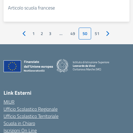
Articolo scuola francese
1
2
3
…
49
50
51
Pagina precedente
Pagina succes
Istituto di Istruzione Superiore
Leonardo da Vinci
Civitanova Marche (MC)
— Visita la pagina iniziale della scuola
Link Esterni
MIUR
Ufficio Scolastico Regionale
Ufficio Scolastico Territoriale
Scuola in Chiaro
Iscrizioni On Line