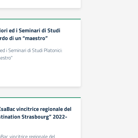
ori ed i Seminari di Studi
ordo di un “maestro”
 ed i Seminari di Studi Platonici:
aestro"
saBac vincitrice regionale del
tination Strasbourg” 2022-
ac vincitrice regionale del