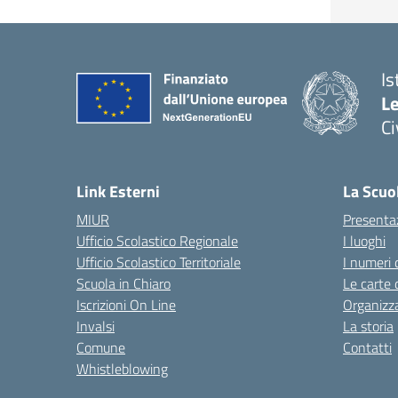
Is
L
C
— 
Link Esterni
La Scuo
MIUR
Presenta
Ufficio Scolastico Regionale
I luoghi
Ufficio Scolastico Territoriale
I numeri 
Scuola in Chiaro
Le carte 
Iscrizioni On Line
Organizz
Invalsi
La storia
Comune
Contatti
Whistleblowing