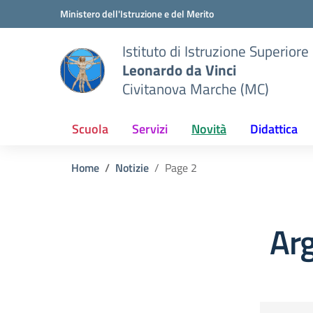
Vai ai contenuti
Vai al menu di navigazione
Vai al footer
Ministero dell'Istruzione e del Merito
Istituto di Istruzione Superiore
Leonardo da Vinci
Civitanova Marche (MC)
Scuola
Servizi
Novità
Didattica
Home
Notizie
Page 2
Arg