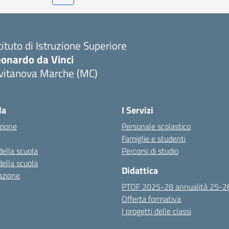
tituto di Istruzione Superiore
eonardo da Vinci
ivitanova Marche (MC)
Visita la pagina iniziale della scuola
la
I Servizi
zione
Personale scolastico
Famiglie e studenti
della scuola
Percorsi di studio
della scuola
Didattica
azione
PTOF 2025-28 annualità 25-2
Offerta formativa
I progetti delle classi