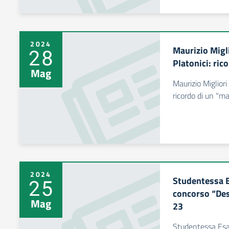
2024
Maurizio Migli
28
Platonici: ric
Mag
Maurizio Migliori
ricordo di un "m
2024
Studentessa E
25
concorso “Des
Mag
23
Studentessa EsaB