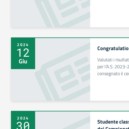
2024
Congratulation
12
Valutati i risulta
Giu
per l’A.S. 2023-
consegnato il cer
2024
Studente class
30
dei Campionat