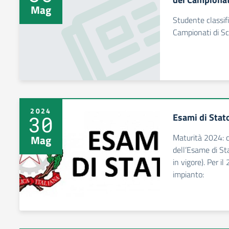
Mag
Studente classifi
Campionati di Sc
2024
Esami di Stat
30
Maturità 2024: c
Mag
dell’Esame di St
in vigore). Per i
impianto: