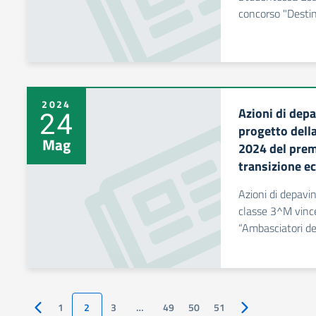
concorso "Desti
2024
Azioni di depa
24
progetto della
Mag
2024 del prem
transizione e
Azioni di depavi
classe 3^M vince
“Ambasciatori de
1
2
3
…
49
50
51
Pagina precedente
Pagina successiv