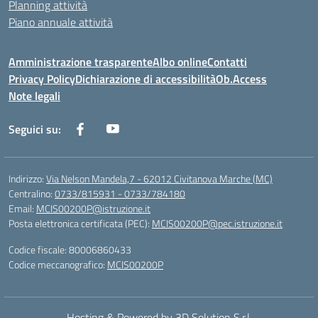
Planning attività
Piano annuale attività
Amministrazione trasparente
Albo online
Contatti
Privacy Policy
Dichiarazione di accessibilità
Ob.Access
Note legali
Seguici su:
Indirizzo:
Via Nelson Mandela,7 - 62012 Civitanova Marche (MC)
Centralino:
0733/815931 - 0733/784180
Email:
MCIS00200P@istruzione.it
Posta elettronica certificata (PEC):
MCIS00200P@pec.istruzione.it
Codice fiscale: 80006860433
Codice meccanografico:
MCIS00200P
Hosting & Powered by 3D Solution S.r.l.