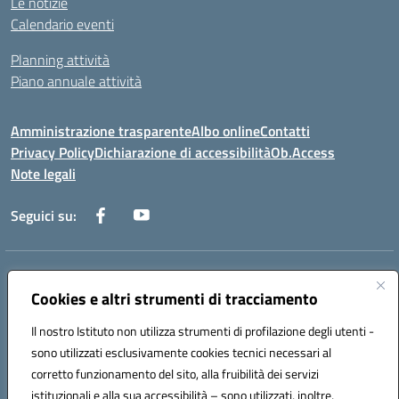
Le notizie
Calendario eventi
Planning attività
Piano annuale attività
Amministrazione trasparente
Albo online
Contatti
Privacy Policy
Dichiarazione di accessibilità
Ob.Access
Note legali
Seguici su:
Indirizzo:
Via Nelson Mandela,7 - 62012 Civitanova Marche (MC)
Centralino:
Cookies e altri strumenti di tracciamento
0733/815931 - 0733/784180
Email:
MCIS00200P@istruzione.it
Il nostro Istituto non utilizza strumenti di profilazione degli utenti -
Posta elettronica certificata (PEC):
MCIS00200P@pec.istruzione.it
sono utilizzati esclusivamente cookies tecnici necessari al
Codice fiscale: 80006860433
corretto funzionamento del sito, alla fruibilità dei servizi
Codice meccanografico:
MCIS00200P
istituzionali e alla sua accessibilità – sono utilizzati, inoltre,