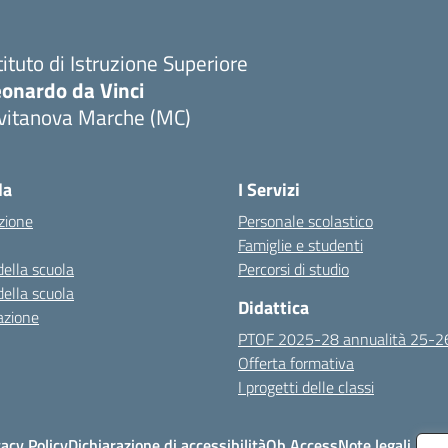
tituto di Istruzione Superiore
eonardo da Vinci
ivitanova Marche (MC)
Visita la pagina iniziale della scuola
la
I Servizi
zione
Personale scolastico
Famiglie e studenti
della scuola
Percorsi di studio
della scuola
Didattica
azione
PTOF 2025-28 annualità 25-2
Offerta formativa
I progetti delle classi
vacy Policy
Dichiarazione di accessibilità
Ob.Access
Note legali