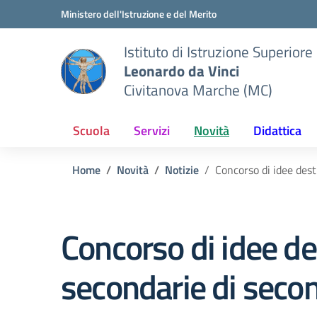
Vai ai contenuti
Vai al menu di navigazione
Vai al footer
Ministero dell'Istruzione e del Merito
Istituto di Istruzione Superiore
Leonardo da Vinci
Civitanova Marche (MC)
Scuola
Servizi
Novità
Didattica
Home
Novità
Notizie
Concorso di idee dest
Concorso di idee de
secondarie di seco