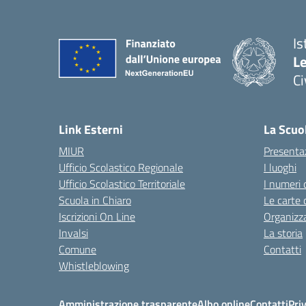
Is
L
C
— 
Link Esterni
La Scuo
MIUR
Presenta
Ufficio Scolastico Regionale
I luoghi
Ufficio Scolastico Territoriale
I numeri 
Scuola in Chiaro
Le carte 
Iscrizioni On Line
Organizz
Invalsi
La storia
Comune
Contatti
Whistleblowing
Amministrazione trasparente
Albo online
Contatti
Pri