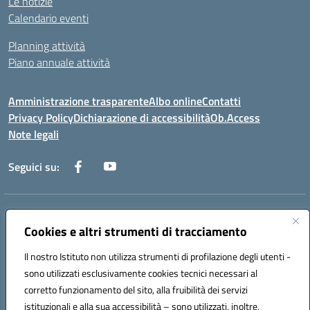
Le notizie
Calendario eventi
Planning attività
Piano annuale attività
Amministrazione trasparente
Albo online
Contatti
Privacy Policy
Dichiarazione di accessibilità
Ob.Access
Note legali
Seguici su:
Indirizzo:
Via Nelson Mandela,7 - 62012 Civitanova Marche (MC)
Centralino:
Cookies e altri strumenti di tracciamento
0733/815931 - 0733/784180
Email:
MCIS00200P@istruzione.it
Il nostro Istituto non utilizza strumenti di profilazione degli utenti -
Posta elettronica certificata (PEC):
MCIS00200P@pec.istruzione.it
sono utilizzati esclusivamente cookies tecnici necessari al
Codice fiscale: 80006860433
corretto funzionamento del sito, alla fruibilità dei servizi
Codice meccanografico:
MCIS00200P
istituzionali e alla sua accessibilità – sono utilizzati, inoltre,