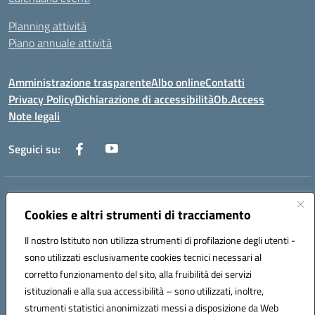
Planning attività
Piano annuale attività
Amministrazione trasparente
Albo online
Contatti
Privacy Policy
Dichiarazione di accessibilità
Ob.Access
Note legali
Seguici su:
Indirizzo:
Via Nelson Mandela,7 - 62012 Civitanova Marche (MC)
Centralino:
Cookies e altri strumenti di tracciamento
0733/815931 - 0733/784180
Email:
MCIS00200P@istruzione.it
Il nostro Istituto non utilizza strumenti di profilazione degli utenti -
Posta elettronica certificata (PEC):
MCIS00200P@pec.istruzione.it
sono utilizzati esclusivamente cookies tecnici necessari al
Codice fiscale: 80006860433
corretto funzionamento del sito, alla fruibilità dei servizi
Codice meccanografico:
MCIS00200P
istituzionali e alla sua accessibilità – sono utilizzati, inoltre,
strumenti statistici anonimizzati messi a disposizione da Web