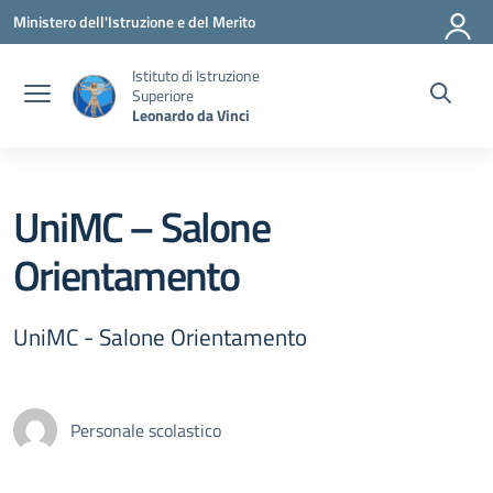
Vai ai contenuti
Vai al menu di navigazione
Vai al footer
Ministero dell'Istruzione e del Merito
Istituto di Istruzione
Superiore
Leonardo da Vinci
UniMC – Salone
Orientamento
UniMC - Salone Orientamento
Personale scolastico