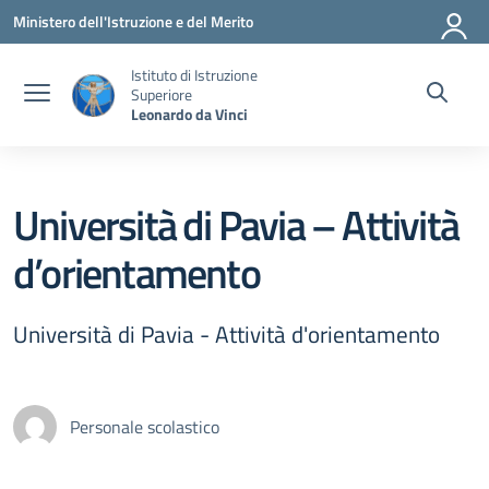
Vai ai contenuti
Vai al menu di navigazione
Vai al footer
Ministero dell'Istruzione e del Merito
Istituto di Istruzione
Superiore
Leonardo da Vinci
Università di Pavia – Attività
d’orientamento
Università di Pavia - Attività d'orientamento
Personale scolastico