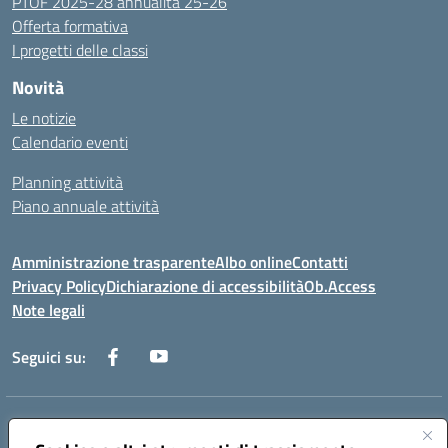
PTOF 2025-28 annualità 25-26
Offerta formativa
I progetti delle classi
Novità
Le notizie
Calendario eventi
Planning attività
Piano annuale attività
Amministrazione trasparente
Albo online
Contatti
Privacy Policy
Dichiarazione di accessibilità
Ob.Access
Note legali
Seguici su:
Indirizzo:
Via Nelson Mandela,7 - 62012 Civitanova Marche (MC)
Centralino:
0733/815931 - 0733/784180