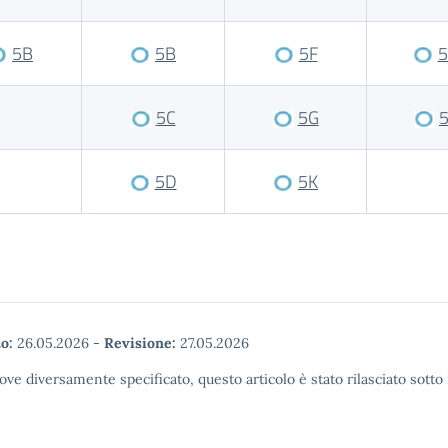
5B
5B
5F
5C
5G
5D
5K
o:
26.05.2026
-
Revisione:
27.05.2026
ove diversamente specificato, questo articolo è stato rilasciato sott