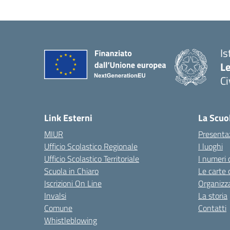
Is
L
C
— 
Link Esterni
La Scuo
MIUR
Presenta
Ufficio Scolastico Regionale
I luoghi
Ufficio Scolastico Territoriale
I numeri 
Scuola in Chiaro
Le carte 
Iscrizioni On Line
Organizz
Invalsi
La storia
Comune
Contatti
Whistleblowing