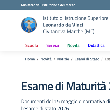
Vai ai contenuti
Vai al menu di navigazione
Vai al footer
Ministero dell'Istruzione e del Merito
Istituto di Istruzione Superiore
Leonardo da Vinci
Civitanova Marche (MC)
Scuola
Servizi
Novità
Didattica
Home
Novità
Notizie
Esami di Stato
Es
Esame di Maturità
Documenti del 15 maggio e normativa di
l'esame di stato 2026