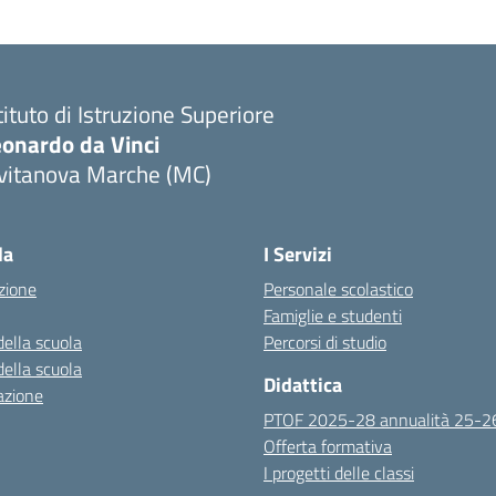
tituto di Istruzione Superiore
eonardo da Vinci
ivitanova Marche (MC)
Visita la pagina iniziale della scuola
la
I Servizi
zione
Personale scolastico
Famiglie e studenti
della scuola
Percorsi di studio
della scuola
Didattica
azione
PTOF 2025-28 annualità 25-2
Offerta formativa
I progetti delle classi